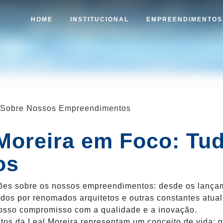
HOME
INSTITUCIONAL
EMPREENDIMENTO
o Sobre Nossos Empreendimentos
 Moreira em Foco: Tu
os
ções sobre os nossos empreendimentos: desde os lança
dos por renomados arquitetos e outras constantes atual
osso compromisso com a qualidade e a inovação.
os da Leal Moreira representam um conceito de vida: q