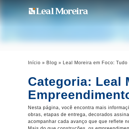
Início
»
Blog
»
Leal Moreira em Foco: Tud
Categoria:
Leal
Empreendiment
Nesta página, você encontra mais informa
obras, etapas de entrega, decorados assina
acompanhar cada avanço que que reflete n
Mais do que construções, os empreendiment