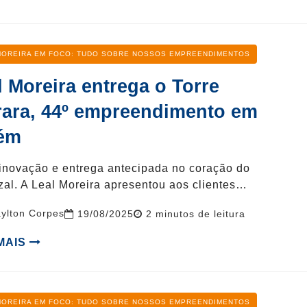
oria
MOREIRA EM FOCO: TUDO SOBRE NOSSOS EMPREENDIMENTOS
l Moreira entrega o Torre
rara, 44º empreendimento em
ém
inovação e entrega antecipada no coração do
al. A Leal Moreira apresentou aos clientes…
ylton Corpes
Reading
19/08/2025
2
minutos de leitura
time
 MAIS
oria
MOREIRA EM FOCO: TUDO SOBRE NOSSOS EMPREENDIMENTOS