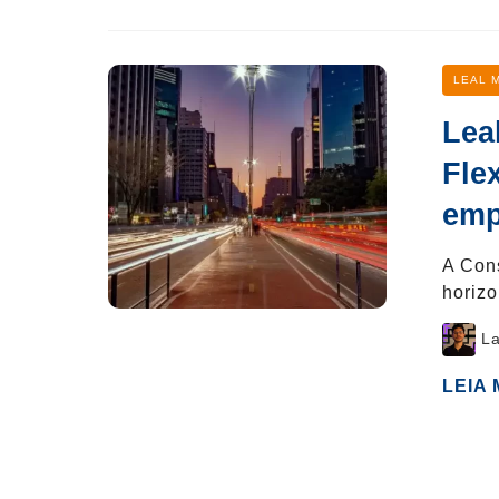
Categ
LEAL 
Lea
Fle
emp
A Cons
horiz
Post
La
author
LEIA