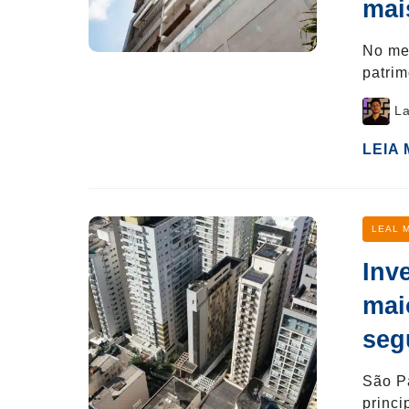
mai
No me
patri
Post
La
author
LEIA
Categ
LEAL 
Inv
mai
seg
São Pa
princ