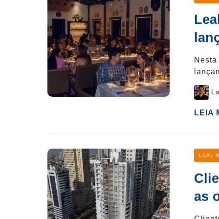
Lea
lan
Nesta 
lança
Post
La
author
LEIA
Categ
LEAL 
Cli
as 
Clien