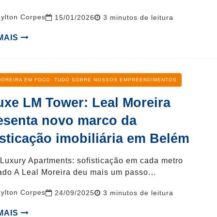
ylton Corpes
Reading
15/01/2026
3
minutos de leitura
time
 MAIS
oria
MOREIRA EM FOCO: TUDO SOBRE NOSSOS EMPREENDIMENTOS
uxe LM Tower: Leal Moreira
esenta novo marco da
isticação imobiliária em Belém
Luxury Apartments: sofisticação em cada metro
ado A Leal Moreira deu mais um passo…
ylton Corpes
Reading
24/09/2025
3
minutos de leitura
time
 MAIS