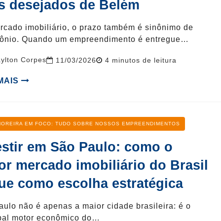
s desejados de Belém
rcado imobiliário, o prazo também é sinônimo de
mônio. Quando um empreendimento é entregue…
ylton Corpes
Reading
11/03/2026
4
minutos de leitura
time
 MAIS
oria
MOREIRA EM FOCO: TUDO SOBRE NOSSOS EMPREENDIMENTOS
estir em São Paulo: como o
or mercado imobiliário do Brasil
ue como escolha estratégica
ulo não é apenas a maior cidade brasileira: é o
ipal motor econômico do…