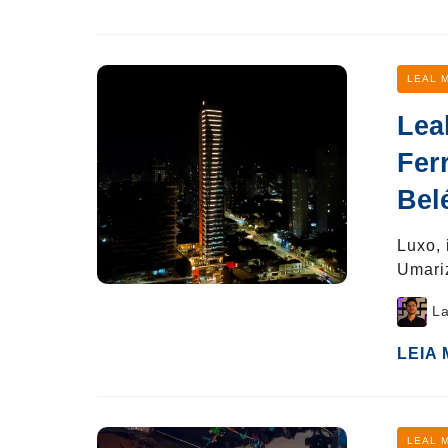
Categ
LEAL 
Lea
Fer
Bel
Luxo, 
Umariz
Post
La
author
LEIA
Categ
LEAL 