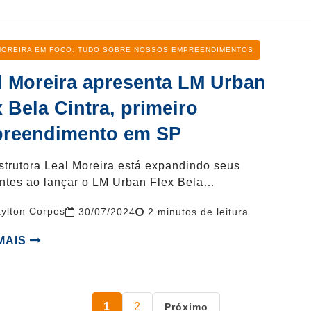
oria
MOREIRA EM FOCO: TUDO SOBRE NOSSOS EMPREENDIMENTOS
l Moreira apresenta LM Urban
x Bela Cintra, primeiro
reendimento em SP
trutora Leal Moreira está expandindo seus
ontes ao lançar o LM Urban Flex Bela…
ylton Corpes
Reading
30/07/2024
2
minutos de leitura
time
 MAIS
Paginação
1
2
Próximo