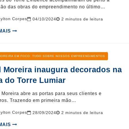
ção das obras do empreendimento no último…
ylton Corpes
Reading
04/10/2024
2
minutos de leitura
time
 MAIS
oria
MOREIRA EM FOCO: TUDO SOBRE NOSSOS EMPREENDIMENTOS
l Moreira inaugura decorados na
a do Torre Lumiar
 Moreira abre as portas para seus clientes e
iros. Trazendo em primeira mão…
ylton Corpes
Reading
28/09/2024
2
minutos de leitura
time
 MAIS