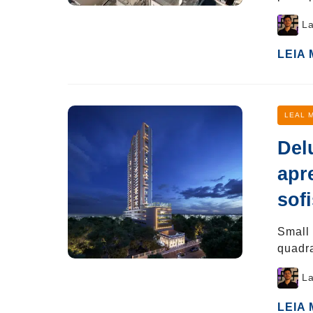
Post
La
author
LEIA
Categ
LEAL 
Del
apr
sof
Small 
quadr
Post
La
author
LEIA