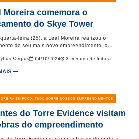
l Moreira comemora o
çamento do Skye Tower
quarta-feira (25), a Leal Moreira realizou o
mento de seu mais novo empreendimento, o…
ylton Corpes
Reading
04/10/2024
3
minutos de leitura
time
 MAIS
oria
MOREIRA EM FOCO: TUDO SOBRE NOSSOS EMPREENDIMENTOS
entes do Torre Evidence visitam
obras do empreendimento
tes do Torre Evidence acompanharam de perto a