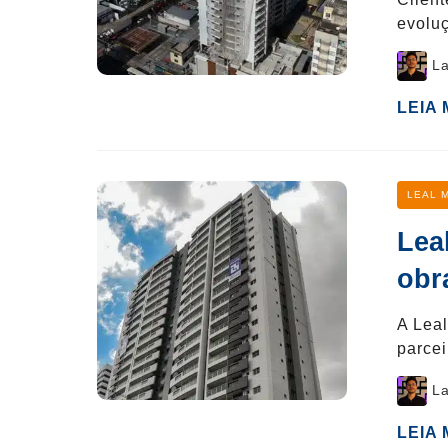
evolu
Post
La
author
LEIA
Categ
LEAL 
Lea
obr
A Leal
parce
Post
La
author
LEIA