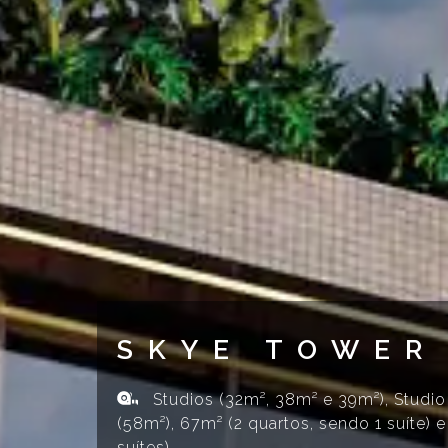
SKYE TOWER
Studios (32m², 38m² e 39m²), Studio
(58m²), 67m² (2 quartos, sendo 1 suíte) 
suítes)