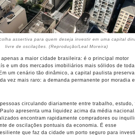
colha assertiva para quem deseja investir em uma capital di
livre de oscilações. (Reprodução/Leal Moreira)
apenas a maior cidade brasileira: é o principal motor
s e um dos mercados imobiliários mais sólidos de toda
Em um cenário tão dinâmico, a capital paulista preserv
ada vez mais raro: a demanda permanente por moradia e
essoas circulando diariamente entre trabalho, estudo, 
 Paulo apresenta uma liquidez acima da média nacional
alizados encontram rapidamente compradores ou inquili
te de oscilações pontuais da economia. É esse
siliente que faz da cidade um porto seguro para invest