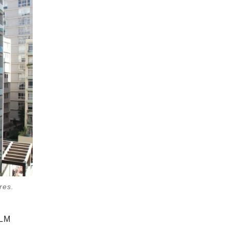
res.
 LM