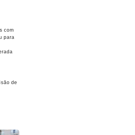
os com
u para
erada
isão de