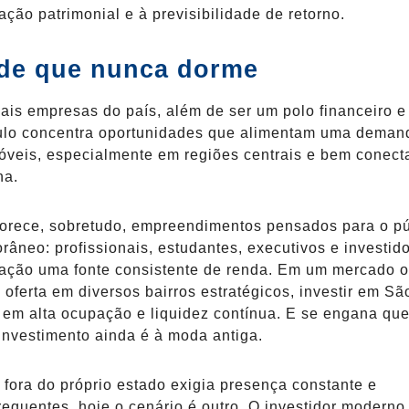
ação patrimonial e à previsibilidade de retorno.
de que nunca dorme
ais empresas do país, além de ser um polo financeiro e
aulo concentra oportunidades que alimentam uma deman
óveis, especialmente em regiões centrais e bem conect
na.
vorece, sobretudo, empreendimentos pensados para o pú
âneo: profissionais, estudantes, executivos e investid
ação uma fonte consistente de renda. Em um mercado 
 oferta em diversos bairros estratégicos, investir em Sã
r em alta ocupação e liquidez contínua. E se engana qu
nvestimento ainda é à moda antiga.
r fora do próprio estado exigia presença constante e
equentes, hoje o cenário é outro. O investidor moderno