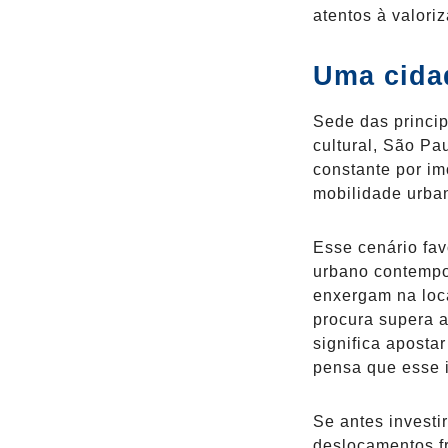
atentos à valoriz
Uma cida
Sede das princip
cultural, São P
constante por im
mobilidade urba
Esse cenário fa
urbano contempor
enxergam na loc
procura supera a
significa aposta
pensa que esse i
Se antes investi
deslocamentos fr