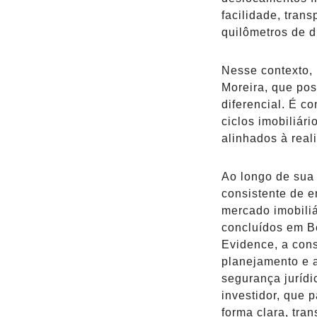
facilidade, tra
quilômetros de d
Nesse contexto, 
Moreira, que pos
diferencial. É c
ciclos imobiliári
alinhados à real
Ao longo de sua t
consistente de e
mercado imobili
concluídos em Be
Evidence, a cons
planejamento e a
segurança jurídi
investidor, que
forma clara, tran