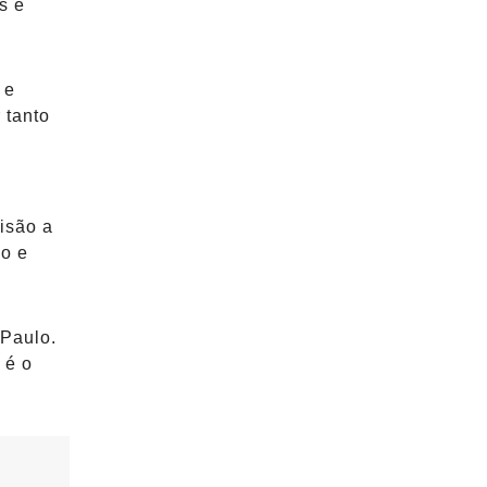
s e
 e
 tanto
isão a
ão e
 Paulo.
 é o