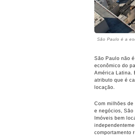
São Paulo é a es
São Paulo não é 
econômico do paí
América Latina. 
atributo que é c
locação.
Com milhões de p
e negócios, São
Imóveis bem loc
independentemen
comportamento re