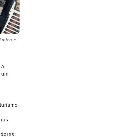
nâmica e
 a
a um
turismo
.
nos,
idores