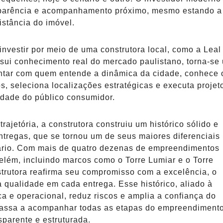
nsparência e acompanhamento próximo, mesmo estando a
istância do imóvel.
investir por meio de uma construtora local, como a Leal
sui conhecimento real do mercado paulistano, torna-se
ontar com quem entende a dinâmica da cidade, conhece 
os, seleciona localizações estratégicas e executa projet
idade do público consumidor.
rajetória, a construtora construiu um histórico sólido e
ntregas, que se tornou um de seus maiores diferenciais
ário. Com mais de quatro dezenas de empreendimentos
lém, incluindo marcos como o Torre Lumiar e o Torre
trutora reafirma seu compromisso com a excelência, o
 qualidade em cada entrega. Esse histórico, aliado à
ca e operacional, reduz riscos e amplia a confiança do
 passa a acompanhar todas as etapas do empreendiment
sparente e estruturada.