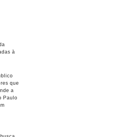
da
adas à
blico
ores que
onde a
o Paulo
em
 busca