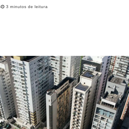
Reading
6
3
minutos de leitura
time