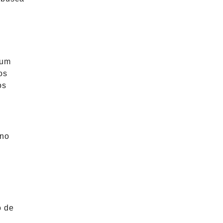
 um
os
os
 no
o de