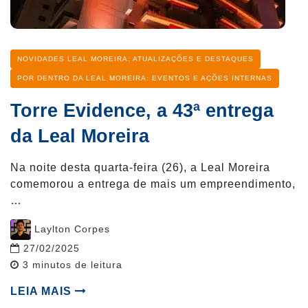
Categoria
NOVIDADES LEAL MOREIRA: ATUALIZAÇÕES E DESTAQUES
POR DENTRO DA LEAL MOREIRA: EVENTOS E AÇÕES INTERNAS
Torre Evidence, a 43ª entrega
da Leal Moreira
Na noite desta quarta-feira (26), a Leal Moreira
comemorou a entrega de mais um empreendimento,
…
Post
Laylton Corpes
author
27/02/2025
Reading
3
minutos de leitura
time
LEIA MAIS