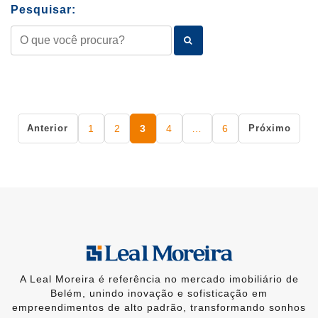
Pesquisar:
Paginação
Anterior
1
2
3
4
…
6
Próximo
de
posts
A Leal Moreira é referência no mercado imobiliário de
Belém, unindo inovação e sofisticação em
empreendimentos de alto padrão, transformando sonhos