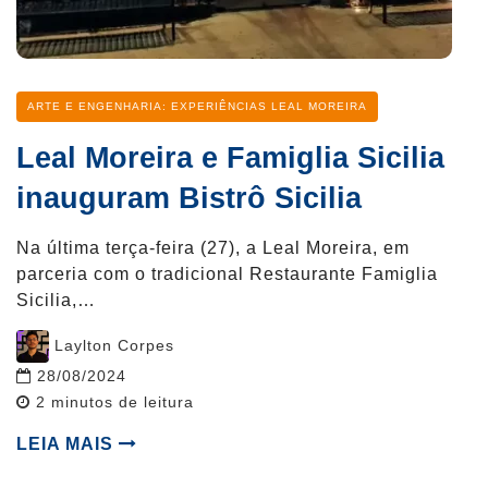
Categoria
ARTE E ENGENHARIA: EXPERIÊNCIAS LEAL MOREIRA
Leal Moreira e Famiglia Sicilia
inauguram Bistrô Sicilia
Na última terça-feira (27), a Leal Moreira, em
parceria com o tradicional Restaurante Famiglia
Sicilia,…
Post
Laylton Corpes
author
28/08/2024
Reading
2
minutos de leitura
time
LEIA MAIS