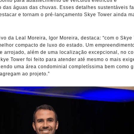
, ponto para abastecimento de veículos elétricos e
o das águas das chuvas. Esses detalhes sustentáveis f
estacar e tornam o pré-lançamento Skye Tower ainda m
ivo da Leal Moreira, Igor Moreira, destaca: “com o Skye
elhor compacto de luxo do estado. Um empreendiment
e arrojado, além de uma localização excepcional, no c
kye Tower foi feito para atender até mesmo o mais exig
razendo uma área condominial completíssima bem como 
 agregam ao projeto.”