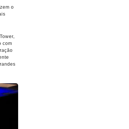
azem o
ais
 Tower,
o com
oração
ente
grandes