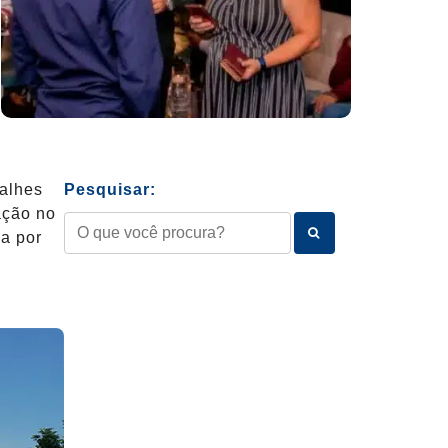
talhes
Pesquisar:
ação no
a por