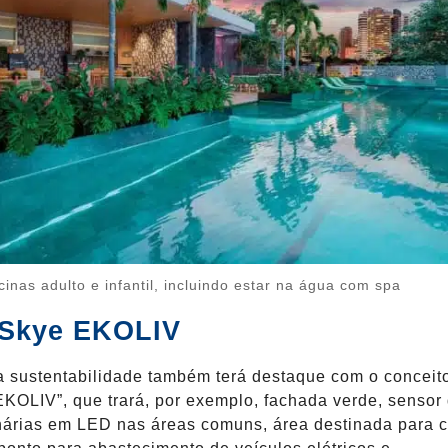
cinas adulto e infantil, incluindo estar na água com spa
Skye EKOLIV
a sustentabilidade também terá destaque com o conceit
KOLIV”, que trará, por exemplo, fachada verde, sensor
nárias em LED nas áreas comuns, área destinada para c