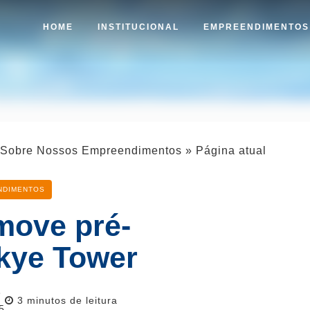
HOME
INSTITUCIONAL
EMPREENDIMENTO
o Sobre Nossos Empreendimentos
»
Página atual
NDIMENTOS
move pré-
kye Tower
3
Reading
3
minutos de leitura
5