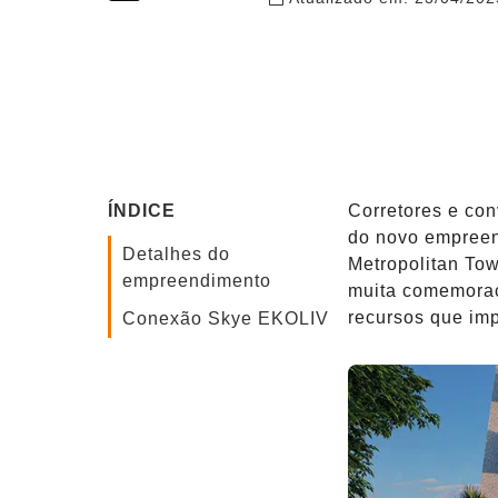
author
ÍNDICE
Corretores e con
do novo empree
Detalhes do
Metropolitan Tow
empreendimento
muita comemoraç
recursos que im
Conexão Skye EKOLIV