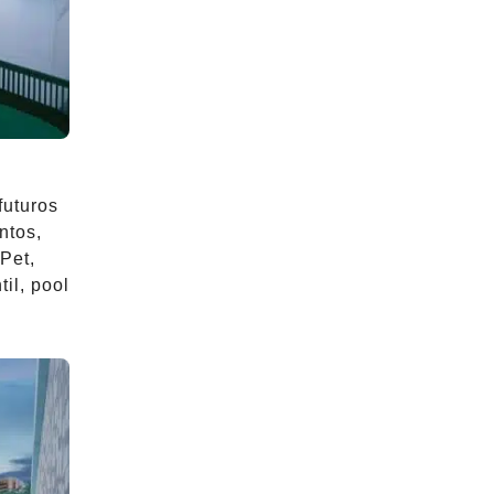
futuros
ntos,
Pet,
il, pool