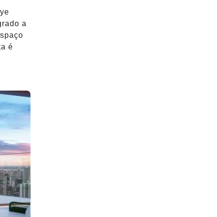
kye
grado a
Espaço
ta é