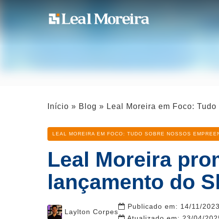
Início
»
Blog
»
Leal Moreira em Foco: Tud
Categoria
LEAL MOREIRA EM FOCO: TUDO SOBRE NOSSOS EMPREE
Leal Moreira pro
lançamento do S
Publicado em:
14/11/202
Post
Laylton Corpes
Atualizado em:
23/04/202